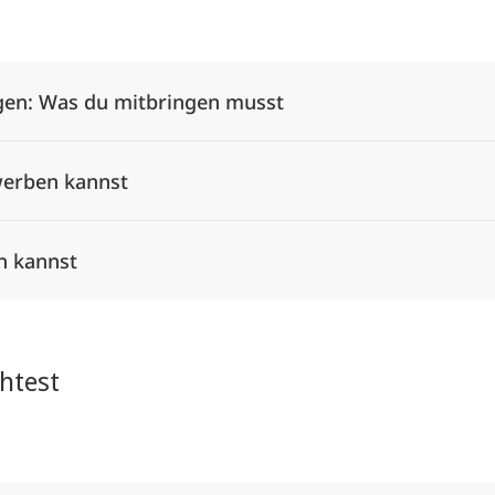
Alle Elemente ausklappen
en: Was du mitbringen musst
werben kannst
n kannst
htest
Alle Elemente ausklappen