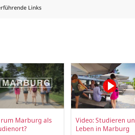
rführende Links
rum Marburg als
Video: Studieren u
udienort?
Leben in Marburg