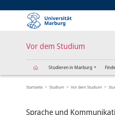
Service-
HIGH-CONTRAST VERSION
SUCHE UND SUCHERGEBNIS
Navigation
Haupt-
Navigation
Vor dem Studium
Studieren in Marburg
Find
Vor
Breadcrumb-
Navigation
Startseite
Studium
Vor dem Studium
Stu
dem
Hauptinhalt
Studium
Sprache und Kommunikati