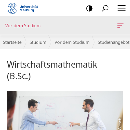
Mobile-
Navigation
Vor dem Studium
Breadcrumb-
Startseite
Studium
Vor dem Studium
Studienangebot
Navigation
Hauptinhalt
Wirtschaftsmathematik
(B.Sc.)