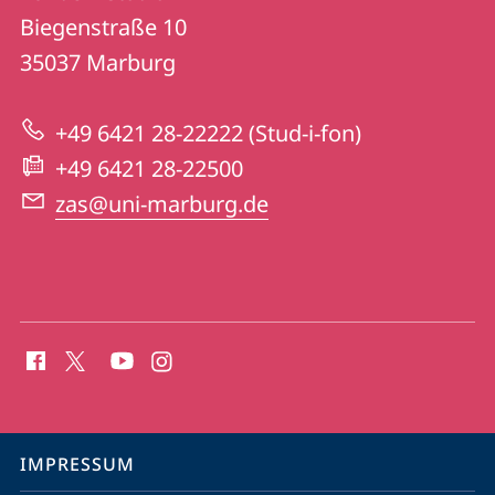
Vor
und
Biegenstraße 10
dem
Informationen
35037
Marburg
Studium
zur
+49 6421 28-22222 (Stud-i-fon)
Website
+49 6421 28-22500
zas@uni-marburg.de
Social
Media
Kontakte
Service-
IMPRESSUM
Navigation