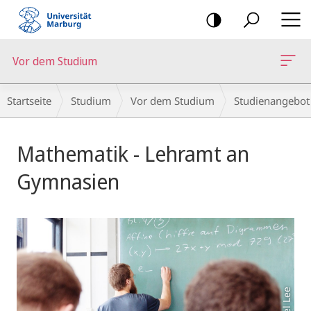
Mobile-
Navigation
Vor dem Studium
Breadcrumb-
Startseite
Studium
Vor dem Studium
Studienangebot
Navigation
Hauptinhalt
Mathematik - Lehramt an
Gymnasien