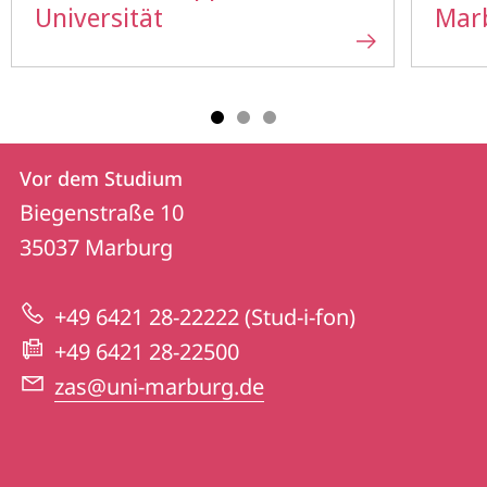
Universität
Mar
Kontakt
Kontaktinformationen
Vor dem Studium
Vor
und
Biegenstraße 10
dem
Informationen
35037
Marburg
Studium
zur
+49 6421 28-22222 (Stud-i-fon)
Website
+49 6421 28-22500
zas@uni-marburg.de