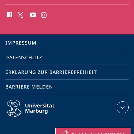
Social
Media
Kontakte
Service-
IMPRESSUM
Navigation
DATENSCHUTZ
ERKLÄRUNG ZUR BARRIEREFREIHEIT
BARRIERE MELDEN