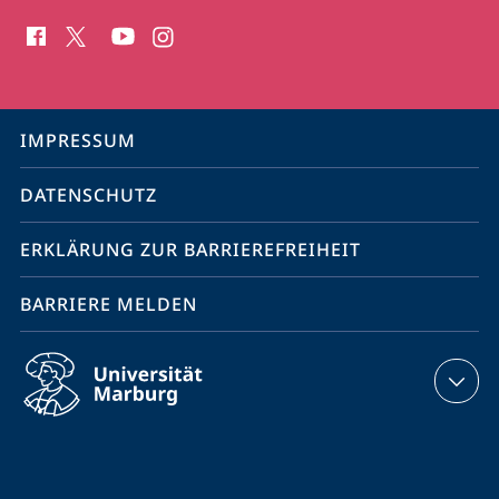
Social
Media
Kontakte
Service-
IMPRESSUM
Navigation
DATENSCHUTZ
ERKLÄRUNG ZUR BARRIEREFREIHEIT
BARRIERE MELDEN