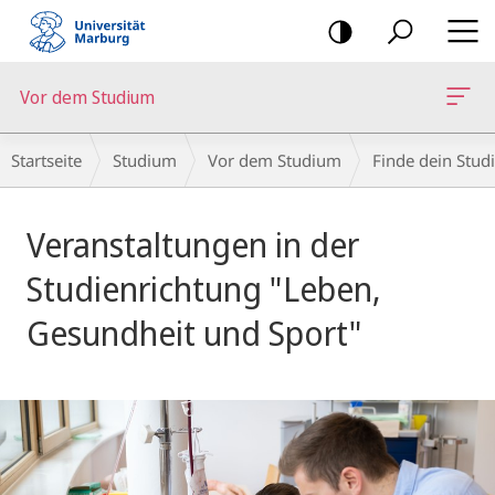
Mobile-
Navigation
Vor dem Studium
Breadcrumb-
Startseite
Studium
Vor dem Studium
Finde dein Stud
Navigation
Hauptinhalt
Veranstaltungen in der
Studienrichtung "Leben,
Gesundheit und Sport"