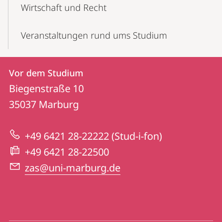
Wirtschaft und Recht
Veranstaltungen rund ums Studium
Kontakt
Kontaktinformationen
Vor dem Studium
Vor
und
Biegenstraße 10
dem
Informationen
35037
Marburg
Studium
zur
+49 6421 28-22222 (Stud-i-fon)
Website
+49 6421 28-22500
zas@uni-marburg.de