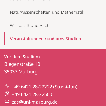
Naturwissenschaften und Mathematik
Wirtschaft und Recht
Veranstaltungen rund ums Studium
Kontakt
Kontaktinformationen
Vor dem Studium
Vor
und
Biegenstraße 10
dem
Informationen
35037
Marburg
Studium
zur
+49 6421 28-22222 (Stud-i-fon)
Website
+49 6421 28-22500
zas@uni-marburg.de