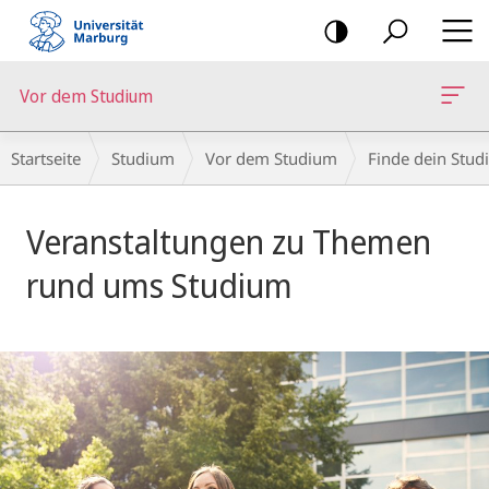
Mobile-
Navigation
Vor dem Studium
Breadcrumb-
Startseite
Studium
Vor dem Studium
Finde dein Stud
Navigation
Hauptinhalt
Veranstaltungen zu Themen
rund ums Studium