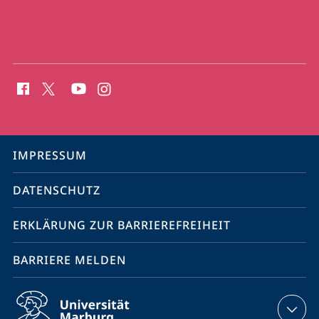
Social
Media
Kontakte
Service-
IMPRESSUM
Navigation
DATENSCHUTZ
ERKLÄRUNG ZUR BARRIEREFREIHEIT
BARRIERE MELDEN