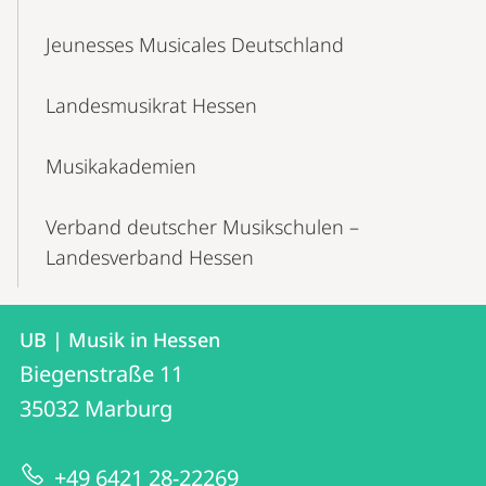
Jeunesses Musicales Deutschland
Landesmusikrat Hessen
Musikakademien
Verband deutscher Musikschulen –
Landesverband Hessen
Kontakt
Kontaktinformationen
UB | Musik in Hessen
UB
und
Biegenstraße 11
|
Informationen
35032
Marburg
Musik
zur
in
+49 6421 28-22269