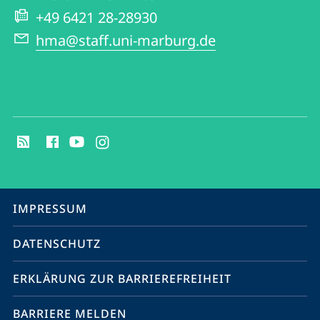
Website
Hessen
+49 6421 28-28930
hma@staff.uni-marburg.de
Social
Media
Kontakte
Service-
IMPRESSUM
Navigation
DATENSCHUTZ
ERKLÄRUNG ZUR BARRIEREFREIHEIT
BARRIERE MELDEN