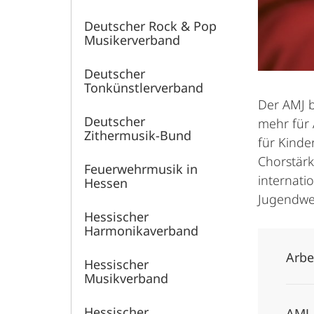
Deutscher Rock & Pop
Musikerverband
Deutscher
Tonkünstlerverband
Der AMJ b
Deutscher
mehr für 
Zithermusik-Bund
für Kinde
Chorstärk
Feuerwehrmusik in
internati
Hessen
Jugendwe
Hessischer
Harmonikaverband
Arbe
Hessischer
Musikverband
Hessischer
AMJ-