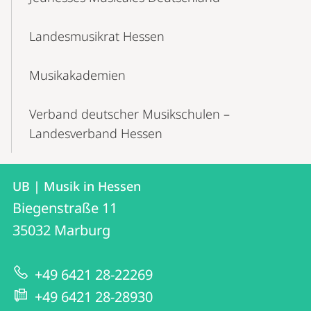
Landesmusikrat Hessen
Musikakademien
Verband deutscher Musikschulen –
Landesverband Hessen
Kontakt
Kontaktinformationen
UB | Musik in Hessen
UB
und
Biegenstraße 11
|
Informationen
35032
Marburg
Musik
zur
in
+49 6421 28-22269
Website
Hessen
+49 6421 28-28930