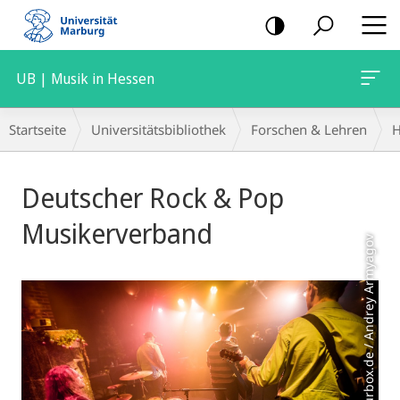
Mobile-
Navigation
UB | Musik in Hessen
Breadcrumb-
Startseite
Universitätsbibliothek
Forschen & Lehren
H
Navigation
Hauptinhalt
Deutscher Rock & Pop
Musikerverband
Foto: Colourbox.de / Andrey Armyagov