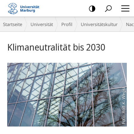
Mobile-
Navigation
Breadcrumb-
Startseite
Universität
Profil
Universitäts­kultur
Nac
Navigation
Hauptinhalt
Klimaneutralität bis 2030
Foto: Rolf K. Wegst