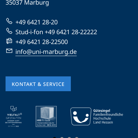
Informationen
35037
Marburg
Marburg
zur
+49 6421 28-20
Website
Stud-i-fon +49 6421 28-22222
+49 6421 28-22500
info@uni-marburg.de
KONTAKT & SERVICE
Mobile-
Service-
Navigation
und