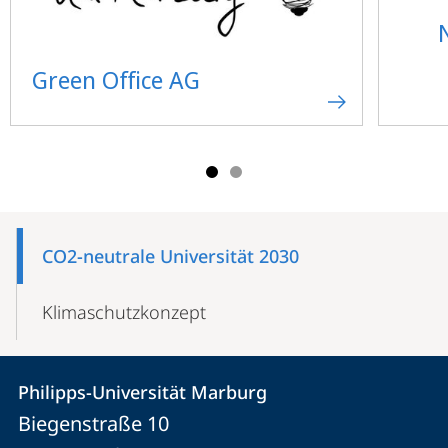
Green Office AG
Mobile-
Content-
CO2-neutrale Universität 2030
Navigation
Klimaschutzkonzept
Kontakt
Kontaktinformationen
Philipps-Universität Marburg
Philipps-
und
Biegenstraße 10
Universität