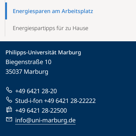
Energiesparen am Arbeitsplatz
Energiespartipps für zu Hause
Kontakt
Kontaktinformationen
Philipps-Universität Marburg
Philipps-
und
Biegenstraße 10
Universität
Informationen
35037
Marburg
Marburg
zur
+49 6421 28-20
Website
Stud-i-fon +49 6421 28-22222
+49 6421 28-22500
info@uni-marburg.de