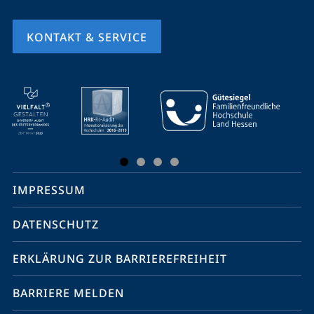
KONTAKT & SERVICE
Mobile-
Service-
Navigation
und
Social
IMPRESSUM
Media
Kontakte
DATENSCHUTZ
ERKLÄRUNG ZUR BARRIEREFREIHEIT
BARRIERE MELDEN