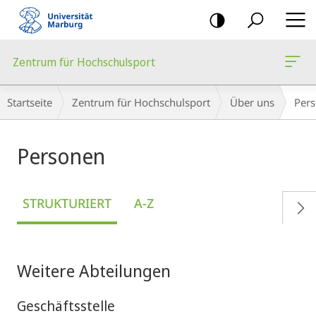
Mobile-
Navigation
Zentrum für Hochschulsport
Breadcrumb-
Startseite
Zentrum für Hochschulsport
Über uns
Per
Navigation
Personen
STRUKTURIERT
A-Z
Weitere Abteilungen
Geschäftsstelle