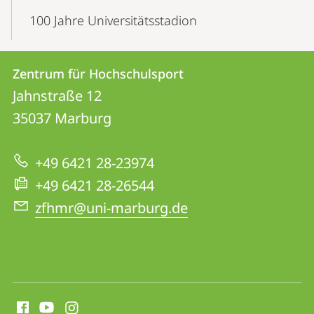
100 Jahre Universitätsstadion
Kontakt
Kontaktinformationen
Zentrum für Hochschulsport
Zentrum
und
Jahnstraße 12
für
Informationen
35037
Marburg
Hochschulsport
zur
+49 6421 28-23974
Website
+49 6421 28-26544
zfhmr@uni-marburg.de
Social