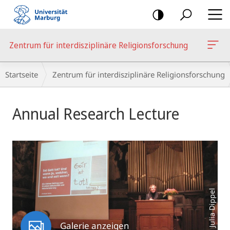
Mobile-
Navigation
Zentrum für interdisziplinäre Religionsforschung
Breadcrumb-
Startseite
Zentrum für interdisziplinäre Religionsforschung
Navigation
Hauptinhalt
Annual Research Lecture
Foto: Julia Dippel
Galerie anzeigen