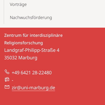
Vorträge
Nachwuchs­förderung
Kontakt
Kontaktinformationen
Zentrum für interdisziplinäre
Zentrum
und
Religionsforschung
für
Informationen
Landgraf-Philipp-Straße 4
interdisziplinäre
35032
Marburg
zur
Religionsforschung
Website
+49 6421 28-22480
-
zir@uni-marburg.de