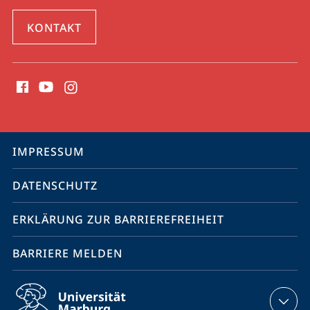
KONTAKT
Social
Media
Kontakte
Service-
IMPRESSUM
Navigation
DATENSCHUTZ
ERKLÄRUNG ZUR BARRIEREFREIHEIT
BARRIERE MELDEN