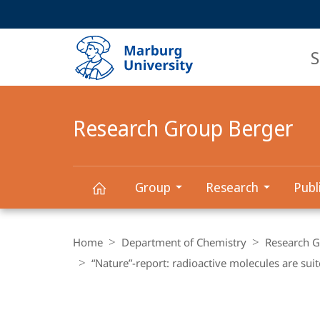
Service
HIGH-CONTRAST VERSION
SEARCH
navigation
main
navigation
S
Research Group Berger
Group
Research
Publ
Research
Breadcrumb-
Navigation
Home
Department of Chemistry
Research 
Group
“Nature”-report: radioactive molecules are sui
Berger