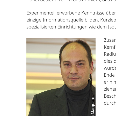
Experimentell erworbene Kenntnisse über 
einzige Informationsquelle bilden. Kurzl
spezialisierten Einrichtungen wie dem I
Zusam
Kernf
Radiu
dies 
wurde
Ende 
er hi
ziehe
Besch
durch