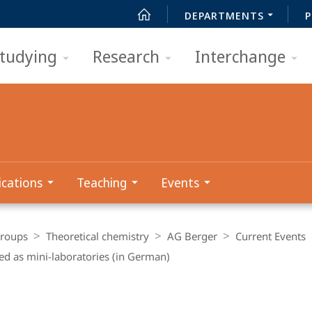
DEPARTMENTS
P
tudying
Research
Interchange
ications
Teaching
Events
Groups
Theoretical chemistry
AG Berger
Current Events
ted as mini-laboratories (in German)