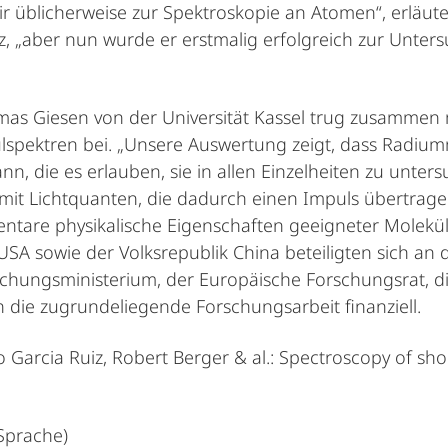
ir üblicherweise zur Spektroskopie an Atomen“, erläut
, „aber nun wurde er erstmalig erfolgreich zur Unters
omas Giesen von der Universität Kassel trug zusammen
ülspektren bei. „Unsere Auswertung zeigt, dass Radiu
 die es erlauben, sie in allen Einzelheiten zu untersu
mit Lichtquanten, die dadurch einen Impuls übertrage
mentare physikalische Eigenschaften geeigneter Molekü
SA sowie der Volksrepublik China beteiligten sich an
hungsministerium, der Europäische Forschungsrat, di
en die zugrundeliegende Forschungsarbeit finanziell.
 Garcia Ruiz, Robert Berger & al.: Spectroscopy of shor
 Sprache)