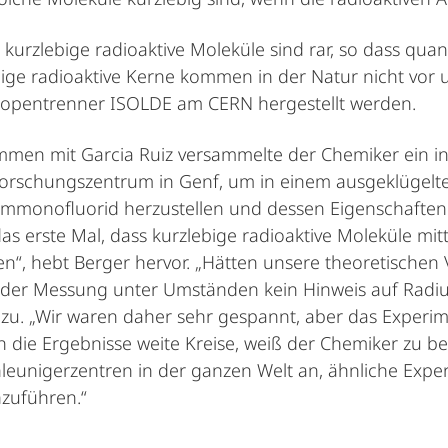
kurzlebige radioaktive Moleküle sind rar, so dass qu
ebige radioaktive Kerne kommen in der Natur nicht vor
sotopentrenner ISOLDE am CERN hergestellt werden.
men mit Garcia Ruiz versammelte der Chemiker ein i
orschungszentrum in Genf, um in einem ausgeklügelte
mmonofluorid herzustellen und dessen Eigenschaften z
das erste Mal, dass kurzlebige radioaktive Moleküle mi
n“, hebt Berger hervor. „Hätten unsere theoretischen
der Messung unter Umständen kein Hinweis auf Radi
nzu. „Wir waren daher sehr gespannt, aber das Experimen
n die Ergebnisse weite Kreise, weiß der Chemiker zu ber
leunigerzentren in der ganzen Welt an, ähnliche Expe
zuführen.“