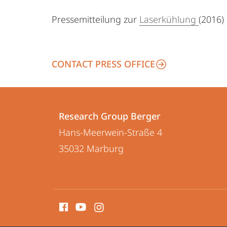
Pressemitteilung zur
Laserkühlung
(2016)
CONTACT PRESS OFFICE
Contact
Contact
Research Group Berger
details
Hans-Meerwein-Straße 4
Research
35032
Marburg
Group
Berger
social
media