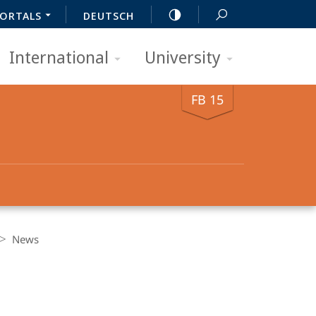
ORTALS
DEUTSCH
International
University
FB 15
News