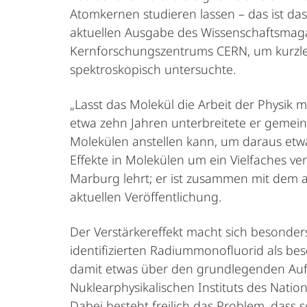
Atomkernen studieren lassen – das ist da
aktuellen Ausgabe des Wissenschaftsmaga
Kernforschungszentrums CERN, um kurzleb
spektroskopisch untersuchte.
„Lasst das Molekül die Arbeit der Physik 
etwa zehn Jahren unterbreitete er gemein
Molekülen anstellen kann, um daraus etw
Effekte in Molekülen um ein Vielfaches ve
Marburg lehrt; er ist zusammen mit dem a
aktuellen Veröffentlichung.
Der Verstärkereffekt macht sich besonders
identifizierten Radiummonofluorid als be
damit etwas über den grundlegenden Aufba
Nuklearphysikalischen Instituts des Natio
Dabei besteht freilich das Problem, dass 