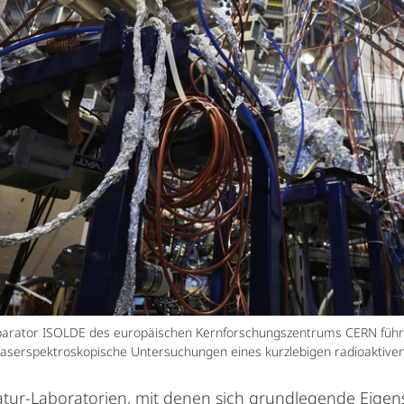
eparator ISOLDE des europäischen Kernforschungszentrums CERN führ
s laserspektroskopische Untersuchungen eines kurzlebigen radioaktive
iatur-Laboratorien, mit denen sich grundlegende Eige