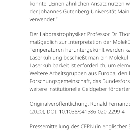
konnte. „Einen ähnlichen Ansatz nutzen w
der Johannes Gutenberg-Universität Mainz
verwendet.“
Der Laborastrophysiker Professor Dr. Th
maßgeblich zur Interpretation der Molek
Temperaturen heruntergekühlt werden kann,
Laserkühlung beschießt man ein Molekül 
Laserkühlbarkeit ist erforderlich, um ele
Weitere Arbeitsgruppen aus Europa, den U
Forschungsgemeinschaft, das Bundesforsc
weitere institutionelle Geldgeber fördert
Originalveröffentlichung: Ronald Fernando
(2020)
, DOI: 10.1038/s41586-020-2299-4
Pressemitteilung des
CERN
(in englischer