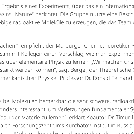
s Ergebnis eines Experiments, über das ein internatio
zins „Nature“ berichtet. Die Gruppe nutzte eine Besc
ige radioaktive Moleküle zu erzeugen, die das Team d
machen!“, empfiehlt der Marburger Chemietheoretiker P
sam mit Kollegen einen Vorschlag, wie man Experiment
as über elementare Physik zu lernen. „Wir machen uns
rstärkt werden können“, sagt Berger, der Theoretische 
merikanischen Physiker Professor Dr. Ronald Fernando 
 bei Molekülen bemerkbar, die sehr schwere, radioaktiv
sonders interessant, um Verletzungen fundamentaler S
u der Materie zu lernen“, erklärt Koautor Dr. Timur 
nalen Forschungszentrums Kurchatov Institut in Russlan
solche Moleküle kurzlebig sind, wenn die radioaktiven A