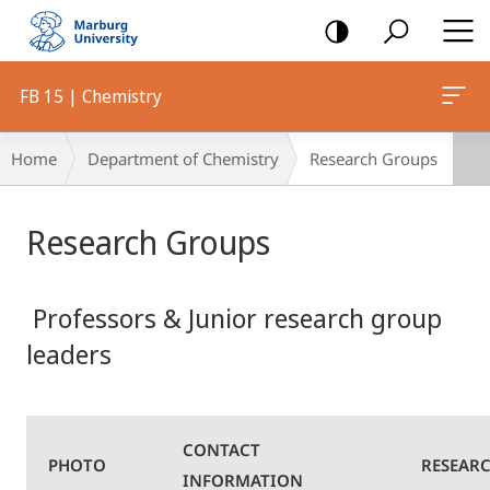
mobile
navigation
FB 15 | Chemistry
Breadcrumb-
Home
Department of Chemistry
Research Groups
Navigation
Main
Research Groups
Content
Professors & Junior research group
leaders
CONTACT
PHOTO
RESEARC
INFORMATION