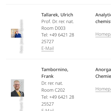
Tallarek, Ulrich
Analyti
Prof. Dr. rer. nat.
chemis
Foto: Jessica Epstein
Room D003
Homep
Tel: +49 6421 28
25727
E-Mail
Tambornino,
Anorga
Frank
Chemi
Dr. rer. nat.
Foto: Frank Tambornino
Homep
Room C202
Tel: +49 6421 28
25527
E-Mail