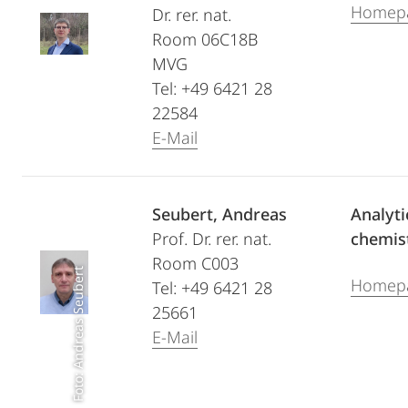
Homep
Dr. rer. nat.
Room 06C18B
MVG
Tel: +49 6421 28
22584
E-Mail
Seubert, Andreas
Analyti
Prof. Dr. rer. nat.
chemis
Room C003
Foto: Andreas Seubert
Homep
Tel: +49 6421 28
25661
E-Mail