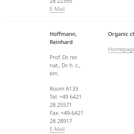
28 22395
E-Mail
Hoffmann,
Organic c
Reinhard
Homepag
Prof. Dr. rer.
nat., Dr. h. c.,
em.
Room A133
Tel: +49 6421
28 25571
Fax: +49-6421
28 28917
E-Mail