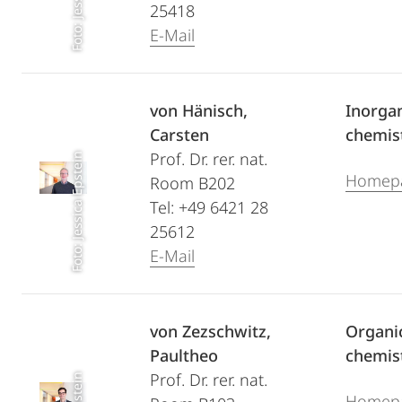
25418
E-Mail
von Hänisch,
Inorga
Carsten
chemis
Prof. Dr. rer. nat.
Foto: Jessica Epstein
Homep
Room B202
Tel: +49 6421 28
25612
E-Mail
von Zezschwitz,
Organi
Paultheo
chemis
Prof. Dr. rer. nat.
Homep