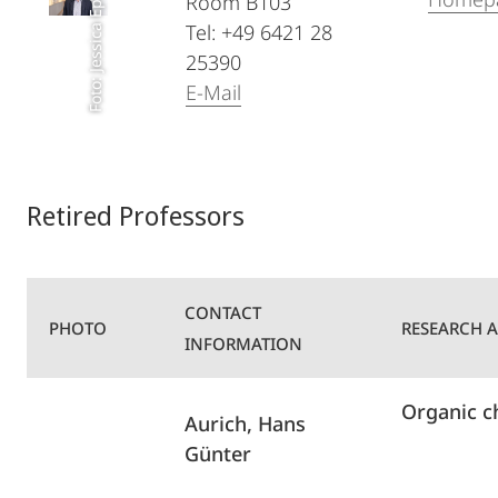
Foto: Jessica Epstein
Room B103
Tel: +49 6421 28
25390
E-Mail
Retired Professors
CONTACT
PHOTO
RESEARCH 
INFORMATION
Organic c
Aurich, Hans
Günter