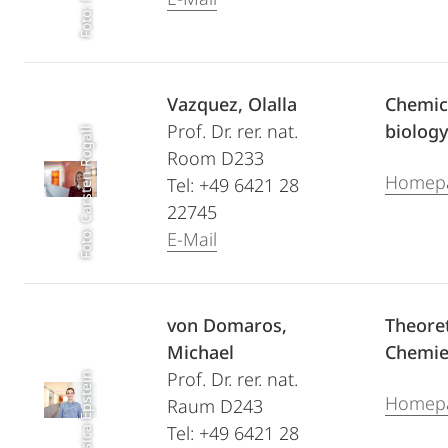
Vazquez, Olalla
Chemic
Prof. Dr. rer. nat.
biolog
Foto: Carsten Rogall
Room D233
Homep
Tel: +49 6421 28
22745
E-Mail
von Domaros,
Theore
Michael
Chemi
Prof. Dr. rer. nat.
Foto: Jessica Epstein
Homep
Raum D243
Tel: +49 6421 28