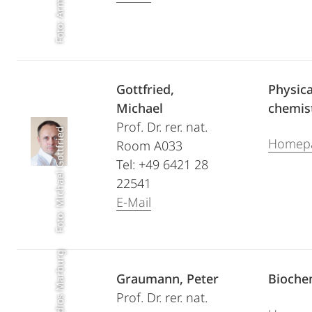
Foto: Armin Geyer
Gottfried,
Physica
Michael
chemis
Prof. Dr. rer. nat.
Foto: Michael Gottfried
Homep
Room A033
Tel: +49 6421 28
22541
E-Mail
Graumann, Peter
Bioche
Prof. Dr. rer. nat.