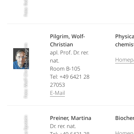
Pilgrim, Wolf-
Physica
Christian
chemis
Foto: Wolf-Christian Pilgrim
apl. Prof. Dr. rer.
Homep
nat.
Room B-105
Tel: +49 6421 28
27053
E-Mail
Preiner, Martina
Bioche
Dr. rer. nat.
Homep