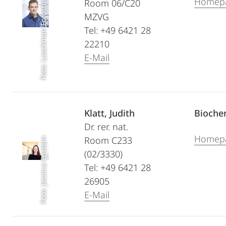
Foto: Laackman Fotostudios Marburg
Homep
Room 06/C20
MZVG
Tel: +49 6421 28
22210
E-Mail
Klatt, Judith
Bioche
Dr. rer. nat.
Homep
Room C233
Foto: Jessica Epstein
(02/3330)
Tel: +49 6421 28
26905
E-Mail