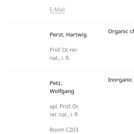
E-Mail
Organic c
Perst, Hartwig
Prof. Dr. rer.
nat., i. R.
Inorganic
Petz,
Wolfgang
apl. Prof. Dr.
rer. nat., i. R.
Room C203