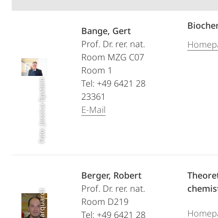
Bioche
Bange, Gert
Prof. Dr. rer. nat.
Homep
Room MZG C07
Room 1
Foto: Jessica Epstein
Tel: +49 6421 28
23361
E-Mail
Berger, Robert
Theoret
Prof. Dr. rer. nat.
chemis
Room D219
Homep
Tel: +49 6421 28