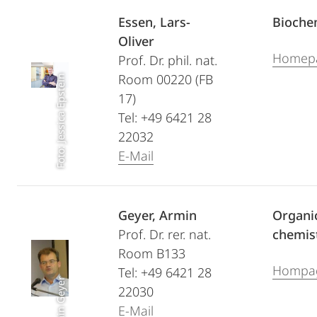
Essen, Lars-
Bioche
Oliver
Homep
Prof. Dr. phil. nat.
Room 00220 (FB
Foto: Jessica Epstein
17)
Tel: +49 6421 28
22032
E-Mail
Geyer, Armin
Organi
Prof. Dr. rer. nat.
chemis
Room B133
Hompa
Tel: +49 6421 28
22030
E-Mail