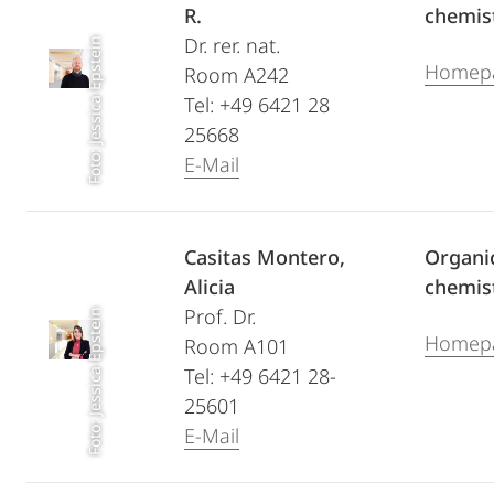
R.
chemis
Dr. rer. nat.
Foto: Jessica Epstein
Homep
Room A242
Tel: +49 6421 28
25668
E-Mail
Casitas Montero,
Organi
Alicia
chemis
Prof. Dr.
Foto: Jessica Epstein
Homep
Room A101
Tel: +49 6421 28-
25601
E-Mail