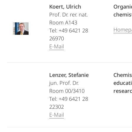
Koert, Ulrich
Organi
Prof. Dr. rer. nat.
chemis
Room A143
Homep
Tel: +49 6421 28
26970
E-Mail
Lenzer, Stefanie
Chemis
jun. Prof. Dr.
educat
Room 00/3410
resear
Tel: +49 6421 28
22302
E-Mail