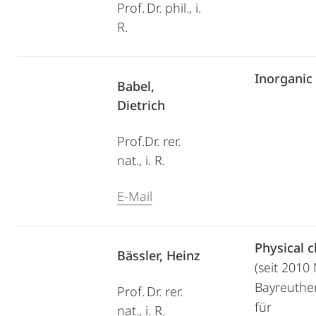
Prof. Dr. phil., i.
R.
Inorganic
Babel,
Dietrich
Prof.Dr. rer.
nat., i. R.
E-Mail
Physical 
Bässler, Heinz
(seit 2010
Bayreuther
Prof. Dr. rer.
für
nat., i. R.