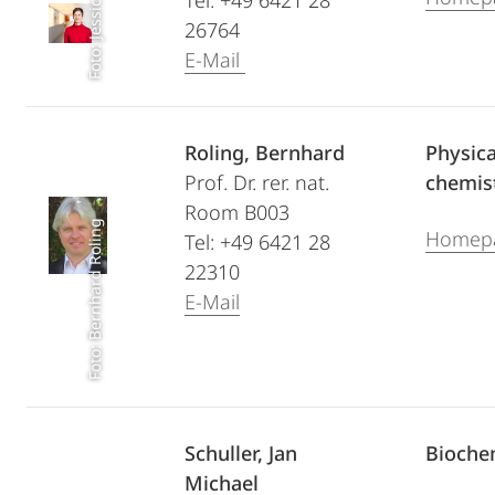
Foto: Jessica Epstein
Tel: +49 6421 28
26764
E-Mail
Roling, Bernhard
Physica
Prof. Dr. rer. nat.
chemis
Room B003
Foto: Bernhard Roling
Homep
Tel: +49 6421 28
22310
E-Mail
Schuller, Jan
Bioche
Michael