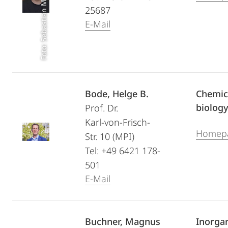
Foto: Sebastian Marquardt
25687
E-Mail
Bode, Helge B.
Chemic
biolog
Prof. Dr.
Karl-von-Frisch-
Homep
Str. 10 (MPI)
Tel: +49 6421 178-
501
E-Mail
Buchner, Magnus
Inorga