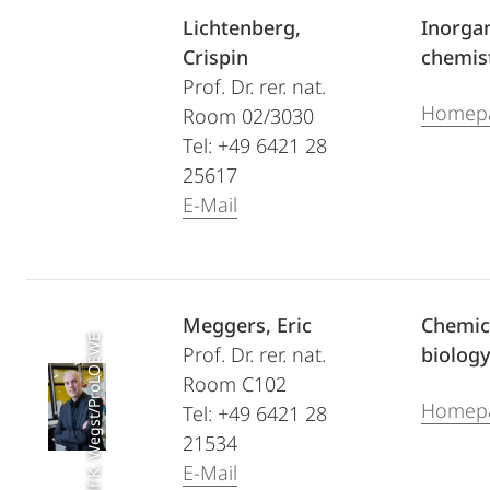
Lichtenberg,
Inorga
Crispin
chemis
Prof. Dr. rer. nat.
Homep
Room 02/3030
Tel: +49 6421 28
25617
E-Mail
Meggers, Eric
Chemic
Foto: Rolf K. Wegst/ProLOEWE
Prof. Dr. rer. nat.
biolog
Room C102
Homep
Tel: +49 6421 28
21534
E-Mail