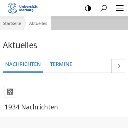
Mobile-
Navigation
Breadcrumb-
Startseite
Aktuelles
Navigation
Hauptinhalt
Aktuelles
NACHRICHTEN
TERMINE
1934 Nachrichten