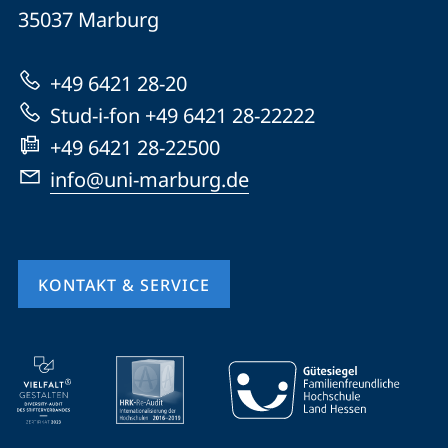
Universität
Informationen
35037
Marburg
Marburg
zur
+49 6421 28-20
Website
Stud-i-fon +49 6421 28-22222
+49 6421 28-22500
info@uni-marburg.de
KONTAKT & SERVICE
Mobile-
Service-
Navigation