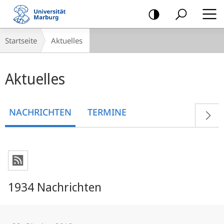
Mobile-
Navigation
Breadcrumb-
Startseite
Aktuelles
Navigation
Hauptinhalt
Aktuelles
NACHRICHTEN
TERMINE
1934 Nachrichten