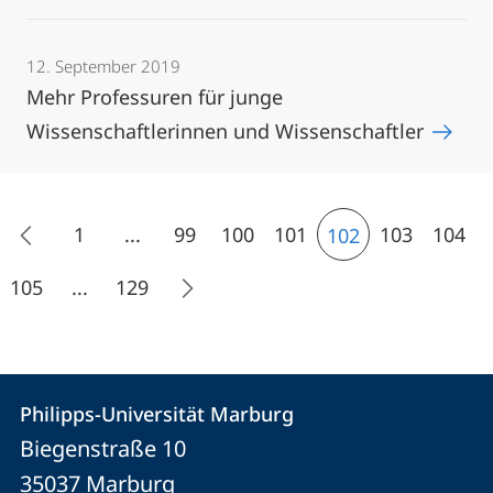
12. September 2019
Mehr Professuren für junge
Wissenschaftlerinnen und Wissenschaftler
1
...
99
100
101
103
104
102
105
...
129
Kontakt
Kontaktinformationen
Philipps-Universität Marburg
Philipps-
und
Biegenstraße 10
Universität
Informationen
35037
Marburg