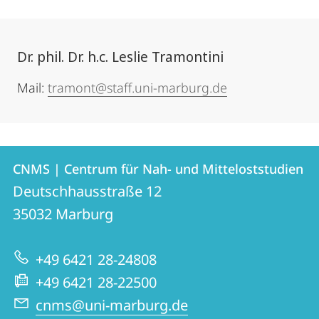
Dr. phil. Dr. h.c. Leslie Tramontini
Mail:
tramont@staff.uni-marburg.de
Kontakt
Kontaktinformationen
CNMS | Centrum für Nah- und Mitteloststudien
CNMS
und
Deutschhausstraße 12
|
Informationen
35032
Marburg
Centrum
zur
für
+49 6421 28-24808
Website
Nah-
+49 6421 28-22500
und
cnms@uni-marburg.de