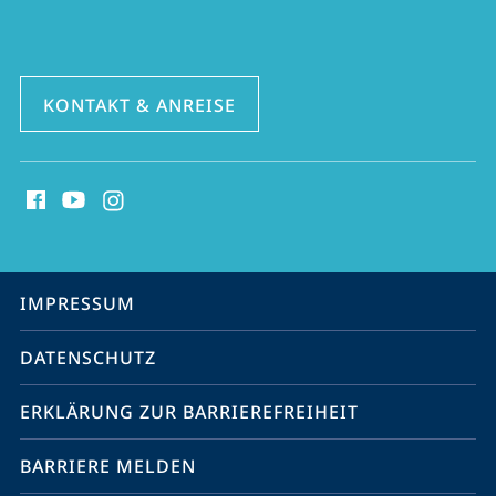
Mitteloststudien
KONTAKT & ANREISE
Social
Media
Kontakte
Service-
IMPRESSUM
Navigation
DATENSCHUTZ
ERKLÄRUNG ZUR BARRIEREFREIHEIT
BARRIERE MELDEN