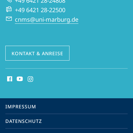
+49 6421 28-24808
Website
Nah-
+49 6421 28-22500
und
cnms@uni-marburg.de
Mitteloststudien
KONTAKT & ANREISE
Social
Media
Kontakte
Service-
IMPRESSUM
Navigation
DATENSCHUTZ