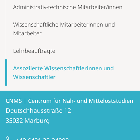
Administrativ-technische Mitarbeiter/innen
Wissenschaftliche Mitarbeiterinnen und
Mitarbeiter
Lehrbeauftragte
Assoziierte Wissenschaftlerinnen und
Wissenschaftler
Kontakt
Kontaktinformationen
CNMS | Centrum für Nah- und Mitteloststudien
CNMS
und
Deutschhausstraße 12
|
Informationen
35032
Marburg
Centrum
zur
für