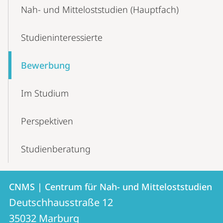
Content-
Nah- und Mitteloststudien (Hauptfach)
Navigation
Studieninteressierte
Bewerbung
Im Studium
Perspektiven
Studienberatung
Kontakt
Kontaktinformationen
CNMS | Centrum für Nah- und Mitteloststudien
CNMS
und
Deutschhausstraße 12
|
Informationen
35032
Marburg