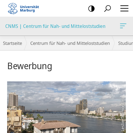
Mobile-
Navigation
CNMS | Centrum für Nah- und Mitteloststudien
Breadcrumb-
Startseite
Centrum für Nah- und Mitteloststudien
Studiu
Navigation
Hauptinhalt
Bewerbung
Foto: Leslie Tramontini