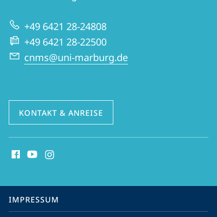
Centrum
zur
für
+49 6421 28-24808
Website
Nah-
+49 6421 28-22500
und
cnms@uni-marburg.de
Mitteloststudien
KONTAKT & ANREISE
Social
Media
Kontakte
Service-
IMPRESSUM
Navigation