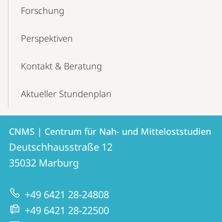
Forschung
Perspektiven
Kontakt & Beratung
Aktueller Stundenplan
Kontakt
Kontaktinformationen
CNMS | Centrum für Nah- und Mitteloststudien
CNMS
und
Deutschhausstraße 12
|
Informationen
35032
Marburg
Centrum
zur
für
+49 6421 28-24808
Website
Nah-
+49 6421 28-22500
und