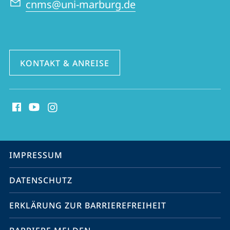
cnms@uni-marburg.de
Mitteloststudien
KONTAKT & ANREISE
Social
Media
Kontakte
Service-
IMPRESSUM
Navigation
DATENSCHUTZ
ERKLÄRUNG ZUR BARRIEREFREIHEIT