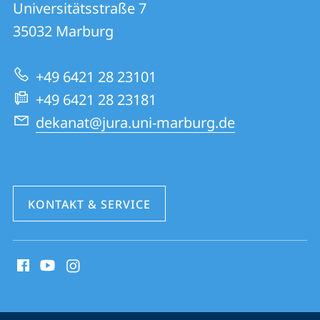
und
Universitätsstraße 7
01
Informationen
35032
Marburg
|
zur
Rechtswissenschaften
+49 6421 28 23101
Website
+49 6421 28 23181
dekanat@jura.uni-marburg.de
KONTAKT & SERVICE
Social
Media
Kontakte