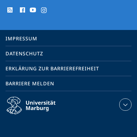
Social
Media
Kontakte
Service-
IMPRESSUM
Navigation
DATENSCHUTZ
ERKLÄRUNG ZUR BARRIEREFREIHEIT
BARRIERE MELDEN