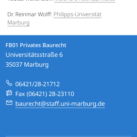
Dr. Reinmar Wolff:
Philipps-Universität
Marburg
Kontakt
Kontaktinformationen
FB01 Privates Baurecht
FB01
und
Universitätsstraße 6
Privates
Informationen
35037
Marburg
Baurecht
zur
06421/28-21712
Website
Fax (06421) 28-23110
baurecht@staff.uni-marburg.de