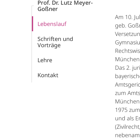
Prof. Dr. Lutz Meyer-
Goßner
Am 10. Ju
Lebenslauf
geb. Goßn
Versetzun
Schriften und
Gymnasium
Vorträge
Rechtswis
München d
Lehre
Das 2. ju
Kontakt
bayerisch
Amtsgeric
zum Amtsg
München I
1975 zum 
und als E
(Zivilrech
nebenamtl