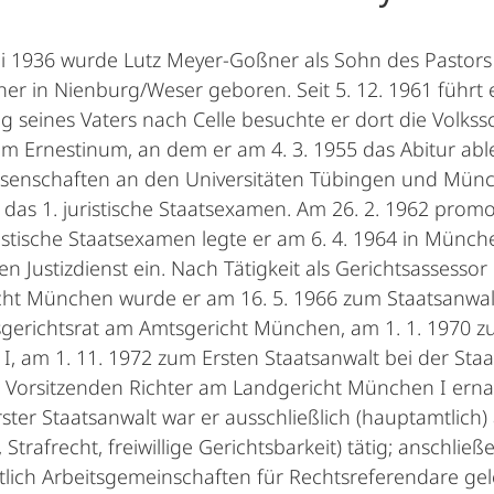
li 1936 wurde Lutz Meyer-Goßner als Sohn des Pastors
er in Nienburg/Weser geboren. Seit 5. 12. 1961 führ
g seines Vaters nach Celle besuchte er dort die Volk
 Ernestinum, an dem er am 4. 3. 1955 das Abitur ableg
senschaften an den Universitäten Tübingen und Münc
as 1. juristische Staatsexamen. Am 26. 2. 1962 promo
ristische Staatsexamen legte er am 6. 4. 1964 in Münch
en Justizdienst ein. Nach Tätigkeit als Gerichtsasses
ht München wurde er am 16. 5. 1966 zum Staatsanwal
erichtsrat am Amtsgericht München, am 1. 1. 1970 z
, am 1. 11. 1972 zum Ersten Staatsanwalt bei der Sta
Vorsitzenden Richter am Landgericht München I ernan
rster Staatsanwalt war er ausschließlich (hauptamtlich)
t, Strafrecht, freiwillige Gerichtsbarkeit) tätig; anschli
ich Arbeitsgemeinschaften für Rechtsreferendare gele