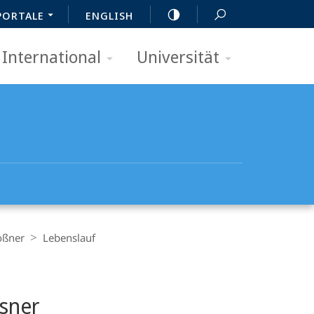
PORTALE
ENGLISH
International
Universität
oßner
Lebenslauf
ssner