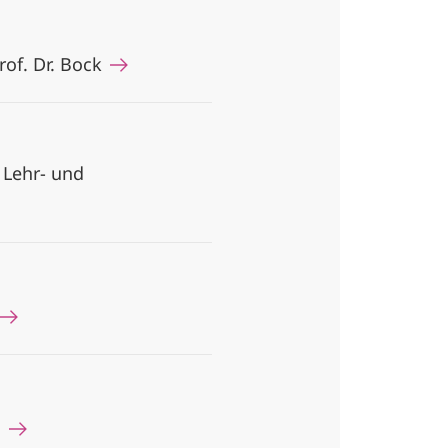
of. Dr. Bock
r Lehr- und
d