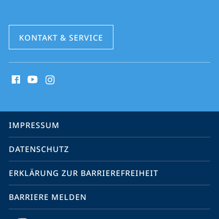
KONTAKT & SERVICE
Social
Media
Kontakte
Service-
IMPRESSUM
Navigation
DATENSCHUTZ
ERKLÄRUNG ZUR BARRIEREFREIHEIT
BARRIERE MELDEN