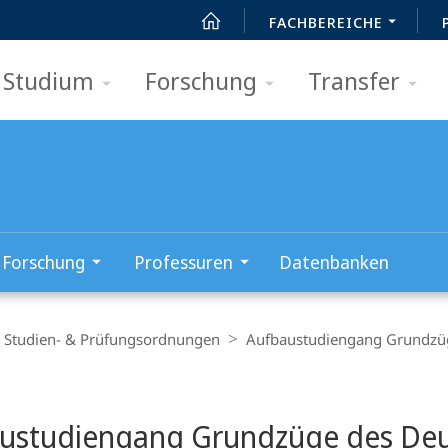
FACHBEREICHE
Studium
Forschung
Transfer
Forschung
Professuren
Datenbanken
Studien- & Prü­fungsordnungen
Aufbaustudiengang Grundzüg
t
ustudiengang Grundzüge des Deu