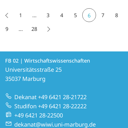
1
...
3
4
5
7
8
6
9
...
28
Kontakt
Kontaktinformationen
FB 02 | Wirtschaftswissenschaften
FB
und
Universitätsstraße 25
02
Informationen
35037
Marburg
|
zur
Wirtschaftswissenschaften
Dekanat +49 6421 28-21722
Website
Studifon +49 6421 28-22222
+49 6421 28-22500
dekanat@wiwi.uni-marburg.de