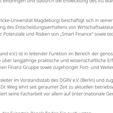
beit einbringen und dadurch die Entwicklung des ifG Mar
cke-Universität Magdeburg) beschäftigt sich in seiner
g des Entscheidungsverhaltens von Wirtschaftsakteur
r Potenziale und Risiken von „Smart Finance“ sowie t
nd e.V.) ist in leitender Funktion im Bereich der gen
le über langjährige praktische und wissenschaftliche Er
hen Finanz-Gruppe sowie zugehöriger Fort- und Weite
gsleiter im Vorstandsstab des DGRV e.V. (Berlin) und zu
. Wieg lehrt seit geraumer Zeit zu aktuellen betriebs
ert seine Facharbeit vor allem auf (inter-)nationale