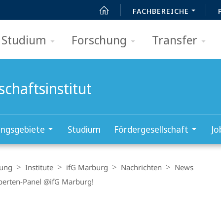
FACHBEREICHE
Studium
Forschung
Transfer
chaftsinstitut
ungsgebiete
Studium
Fördergesellschaft
Jo
hung
Institute
ifG Marburg
Nachrichten
News
perten-Panel @ifG Marburg!