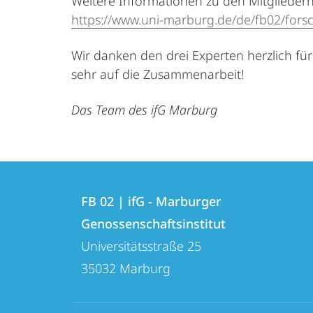
Weitere Informationen zu den Mitgliedern
https://www.uni-marburg.de/de/fb02/fors
Wir danken den drei Experten herzlich fü
sehr auf die Zusammenarbeit!
Das Team des ifG Marburg
Kontakt
Kontaktinformationen
und
FB 02 | ifG - Marburger
FB
Genossenschaftsinstitut
Informationen
02
Universitätsstraße 25
zur
|
35032
Marburg
ifG
Website
-