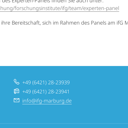
 des Experten-Panels finden Sie auch unter:
chung/forschungsinstitute/ifg/team/experten-panel
r ihre Bereitschaft, sich im Rahmen des Panels am if
+49 (6421) 28-23939
+49 (6421) 28-23941
info@ifg-marburg.de