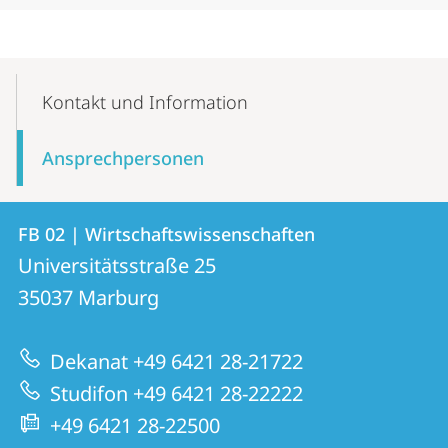
Mobile-
Content-
Kontakt und Information
Navigation
Ansprechpersonen
Kontakt
Kontaktinformationen
FB 02 | Wirtschaftswissenschaften
FB
und
Universitätsstraße 25
02
Informationen
35037
Marburg
|
zur
Wirtschaftswissenschaften
Dekanat +49 6421 28-21722
Website
Studifon +49 6421 28-22222
+49 6421 28-22500