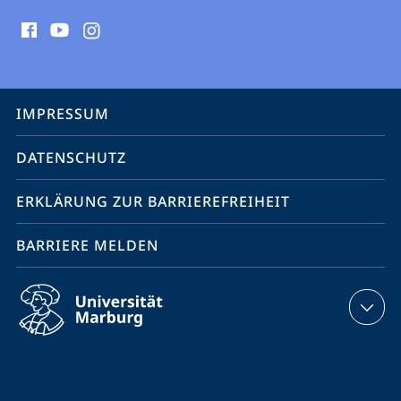
Social
Media
Kontakte
Service-
IMPRESSUM
Navigation
DATENSCHUTZ
ERKLÄRUNG ZUR BARRIEREFREIHEIT
BARRIERE MELDEN