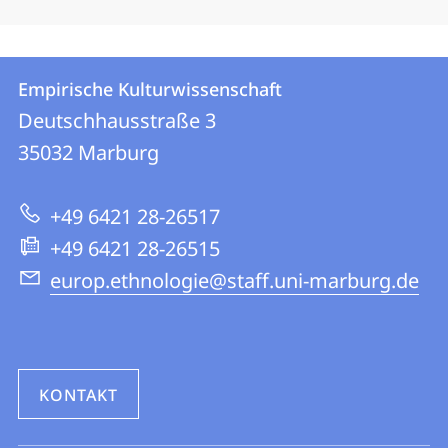
Kontakt
Kontaktinformationen
Empirische Kulturwissenschaft
Empirische
und
Deutschhausstraße 3
Kulturwissenschaft
Informationen
35032
Marburg
zur
+49 6421 28-26517
Website
+49 6421 28-26515
europ.ethnologie@staff.uni-marburg.de
KONTAKT