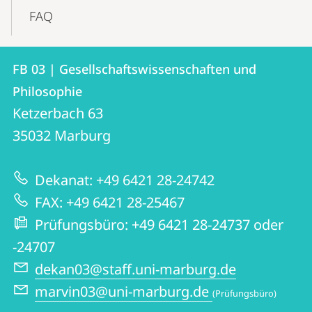
FAQ
Kontakt
Kontaktinformationen
FB 03 | Gesellschaftswissenschaften und
FB
und
Philosophie
03
Informationen
Ketzerbach 63
|
35032
Marburg
zur
Gesellschaftswissenschaften
Website
und
Dekanat: +49 6421 28-24742
Philosophie
FAX: +49 6421 28-25467
Prüfungsbüro: +49 6421 28-24737 oder
-24707
dekan03@staff.uni-marburg.de
marvin03@uni-marburg.de
(Prüfungsbüro)