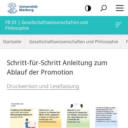
Mobile-
Navigation
FB 03 | Gesellschaftswissenschaften und
Philosophie
Breadcrumb-
Startseite
Gesellschaftswissenschaften und Philosophie
Navigation
Hauptinhalt
Schritt-für-Schritt Anleitung zum
Ablauf der Promotion
Druckversion und Lesefassung