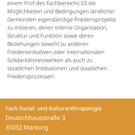
einem Prof des Fachbereichs 03 die
Möglichkeiten und Bedingungen ländlicher
Gemeinden eigenständige Friedensprojekte
zu initiieren, deren interne Organisation,
Struktur und Funktion sowie deren
Beziehungen sowohl zu anderen
Friedensinitiativen oder internationalen
Solidaritätsnetzwerken als auch zu
staatlichen Institutionen und staatlichen
Friedensprozessen.
Kontakt
Kontaktinformationen
Fach Sozial- und Kulturanthropologie
Fach
und
Deutschhausstraße 3
Sozial-
Informationen
35032
Marburg
und