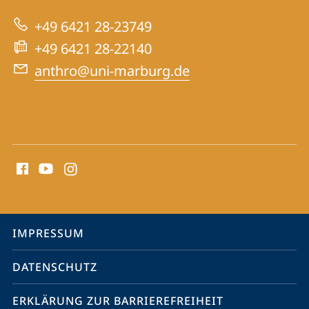
zur
Kulturanthropologie
+49 6421 28-23749
Website
+49 6421 28-22140
anthro@uni-marburg.de
Social
Media
Kontakte
Service-
IMPRESSUM
Navigation
DATENSCHUTZ
ERKLÄRUNG ZUR BARRIEREFREIHEIT