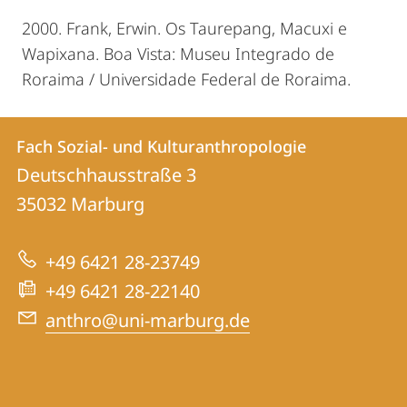
2000. Frank, Erwin. Os Taurepang, Macuxi e
Wapixana. Boa Vista: Museu Integrado de
Roraima / Universidade Federal de Roraima.
Kontakt
Kontaktinformationen
Fach Sozial- und Kulturanthropologie
Fach
und
Deutschhausstraße 3
Sozial-
Informationen
35032
Marburg
und
zur
Kulturanthropologie
+49 6421 28-23749
Website
+49 6421 28-22140
anthro@uni-marburg.de