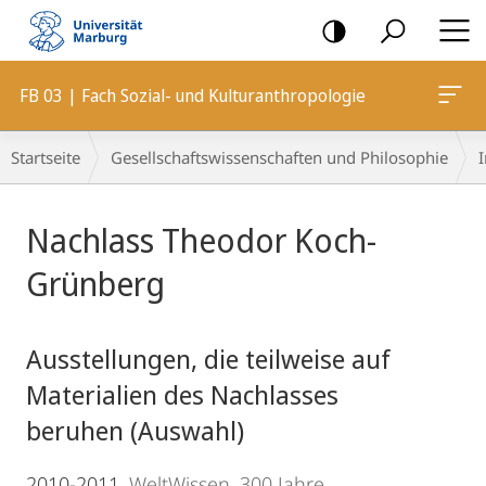
Mobile-
Navigation
FB 03 | Fach Sozial- und Kulturanthropologie
Breadcrumb-
Startseite
Gesellschaftswissenschaften und Philosophie
I
Navigation
Hauptinhalt
Nachlass Theodor Koch-
Grünberg
Ausstellungen, die teilweise auf
Materialien des Nachlasses
beruhen (Auswahl)
2010-2011.
WeltWissen. 300 Jahre