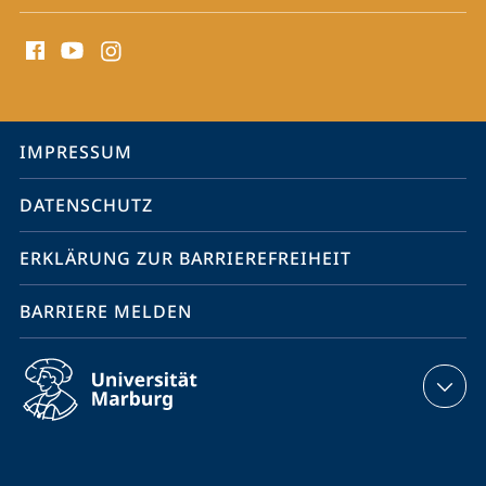
Social
Media
Kontakte
Service-
IMPRESSUM
Navigation
DATENSCHUTZ
ERKLÄRUNG ZUR BARRIEREFREIHEIT
BARRIERE MELDEN