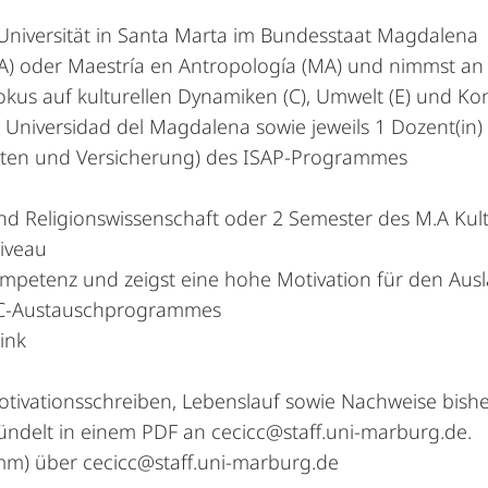
 Universität in Santa Marta im Bundesstaat Magdalena
A) oder Maestría en Antropología (MA) und nimmst an 
us auf kulturellen Dynamiken (C), Umwelt (E) und Konf
r Universidad del Magdalena sowie jeweils 1 Dozent(in
skosten und Versicherung) des ISAP-Programmes
nd Religionswissenschaft oder 2 Semester des M.A Kult
iveau
 Kompetenz und zeigst eine hohe Motivation für den Au
CC-Austauschprogrammes
ink
ivationsschreiben, Lebenslauf sowie Nachweise bisher
bündelt in einem PDF an
cecicc@staff.uni-marburg.de
.
amm) über
cecicc@staff.uni-marburg.de