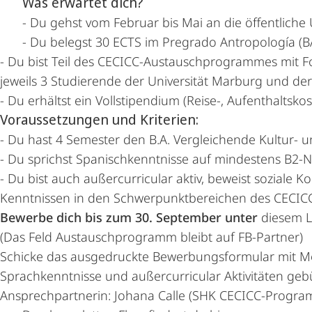
Was erwartet dich?
- Du gehst vom Februar bis Mai an die öffentliche
- Du belegst 30 ECTS im Pregrado Antropología (B
- Du bist Teil des CECICC-Austauschprogrammes mit Fok
jeweils 3 Studierende der Universität Marburg und de
- Du erhältst ein Vollstipendium (Reise-, Aufenthalt
Voraussetzungen und Kriterien:
- Du hast 4 Semester den B.A. Vergleichende Kultur- u
- Du sprichst Spanischkenntnisse auf mindestens B2-N
- Du bist auch außercurricular aktiv, beweist soziale
Kenntnissen in den Schwerpunktbereichen des CECI
Bewerbe dich bis zum 30. September unter
diesem L
(Das Feld Austauschprogramm bleibt auf FB-Partner)
Schicke das ausgedruckte Bewerbungsformular mit Mot
Sprachkenntnisse und außercurricular Aktivitäten ge
Ansprechpartnerin: Johana Calle (SHK CECICC-Progr