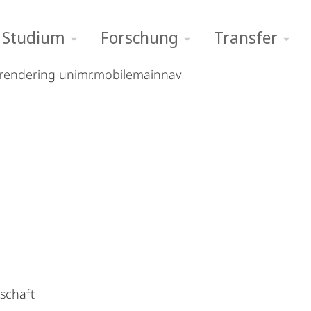
Studium
Forschung
Transfer
 rendering unimr.mobilemainnav
thropologie
ung
100 Jahre Ethnographische Sammlung
nschaft