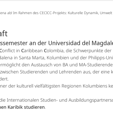
ena ab! Im Rahmen des CECICC-Projekts: Kulturelle Dynamik, Umwelt u
aft
dssemester an der Universidad del Magdal
C
onflict in
C
aribbean
C
olombia, die Schwerpunkte der 
lena in Santa Marta, Kolumbien und der Philipps-Uni
t ermöglicht den Austausch von BA und MA-Studierende
zwischen Studierenden und Lehrenden aus, der eine k
dert.
iner der kulturell vielfältigsten Regionen Kolumbiens
die Internationalen Studien- und Ausbildungspartner
en Karibik studieren
.