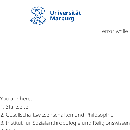
Haupt-
Navigation
error while
Fach Sozial- und Kulturan
Fach
Studium
Forsch
Fach
You are here:
Sozial-
Startseite
Gesellschaftswissenschaften und Philosophie
und
Institut für Sozialanthropologie und Religionswisse