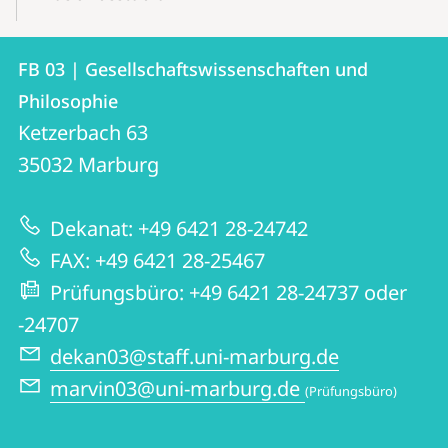
Kontakt
Kontaktinformationen
FB 03 | Gesellschaftswissenschaften und
FB
und
Philosophie
03
Informationen
Ketzerbach 63
|
35032
Marburg
zur
Gesellschaftswissenschaften
Website
und
Dekanat: +49 6421 28-24742
Philosophie
FAX: +49 6421 28-25467
Prüfungsbüro: +49 6421 28-24737 oder
-24707
dekan03@staff.uni-marburg.de
marvin03@uni-marburg.de
(Prüfungsbüro)