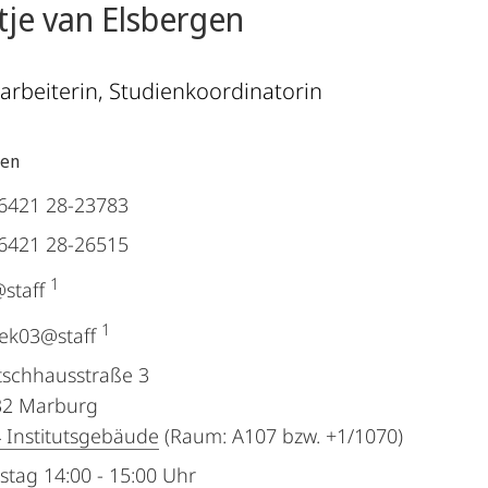
tje van Elsbergen
tarbeiterin, Studienkoordinatorin
ten
6421 28-23783
6421 28-26515
1
staff
1
ek03@staff
schhausstraße 3
32
Marburg
 Institutsgebäude
(Raum: A107 bzw. +1/1070)
stag 14:00 - 15:00 Uhr