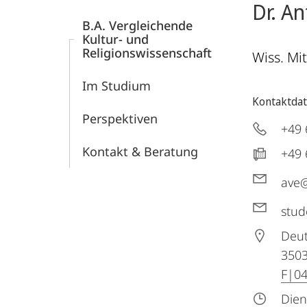
Dr. An
B.A. Vergleichende
Kultur- und
Religionswissenschaft
Wiss. Mi
Im Studium
Kontaktda
Perspektiven
+49 
Kontakt & Beratung
+49 
ave@
stud
Deut
350
F|04
Dien