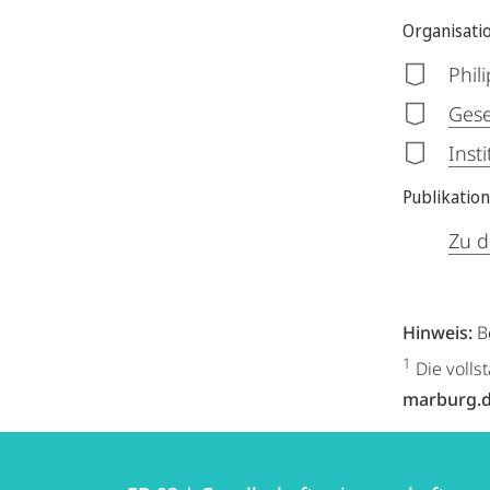
Organisati
Phil
Gese
Inst
Publikatio
Zu d
Hinweis:
B
1
Die volls
marburg.
Kontakt
Kontaktinformationen