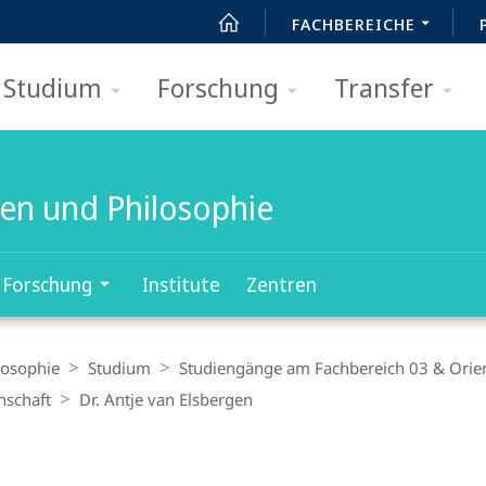
FACHBEREICHE
Studium
Forschung
Transfer
ten und Philosophie
Forschung
Institute
Zentren
losophie
Studium
Studiengänge am Fachbereich 03 & Orie
nschaft
Dr. Antje van Elsbergen