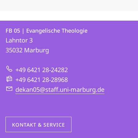
Kontakt
Kontaktinformationen
FB 05 | Evangelische Theologie
FB
und
Lahntor 3
05
Informationen
35032
Marburg
|
zur
Evangelische
+49 6421 28-24282
Website
Theologie
+49 6421 28-28968
dekan05@staff.uni-marburg.de
KONTAKT & SERVICE