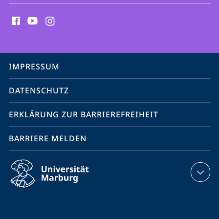
Social
Media
Kontakte
Service-
IMPRESSUM
Navigation
DATENSCHUTZ
ERKLÄRUNG ZUR BARRIEREFREIHEIT
BARRIERE MELDEN