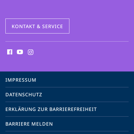
KONTAKT & SERVICE
Social
Media
Kontakte
Service-
IMPRESSUM
Navigation
DATENSCHUTZ
ERKLÄRUNG ZUR BARRIEREFREIHEIT
BARRIERE MELDEN