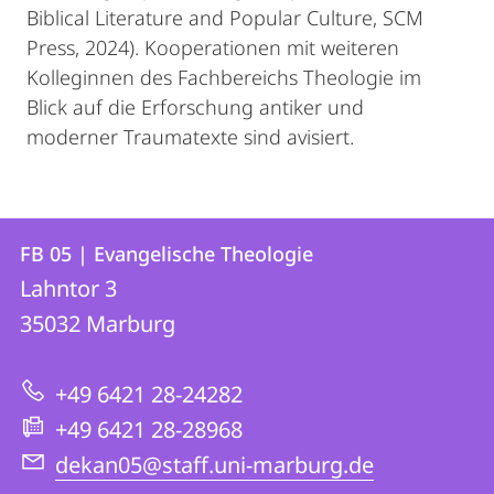
Biblical Literature and Popular Culture, SCM
Press, 2024). Kooperationen mit weiteren
Kolleginnen des Fachbereichs Theologie im
Blick auf die Erforschung antiker und
moderner Traumatexte sind avisiert.
Kontakt
Kontaktinformationen
FB 05 | Evangelische Theologie
FB
und
Lahntor 3
05
Informationen
35032
Marburg
|
zur
Evangelische
+49 6421 28-24282
Website
Theologie
+49 6421 28-28968
dekan05@staff.uni-marburg.de