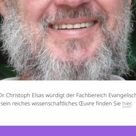
Dr. Christoph Elsas würdigt der Fachbereich Evangelis
sein reiches wissenschaftliches Œuvre finden Sie
hier
.