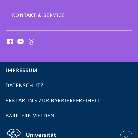
KONTAKT & SERVICE
Social
Media
Kontakte
Service-
IMPRESSUM
Navigation
DATENSCHUTZ
ERKLÄRUNG ZUR BARRIEREFREIHEIT
BARRIERE MELDEN