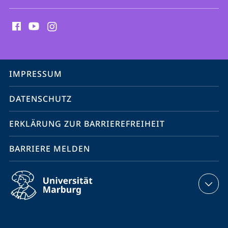
Social
Media
Kontakte
Service-
IMPRESSUM
Navigation
DATENSCHUTZ
ERKLÄRUNG ZUR BARRIEREFREIHEIT
BARRIERE MELDEN