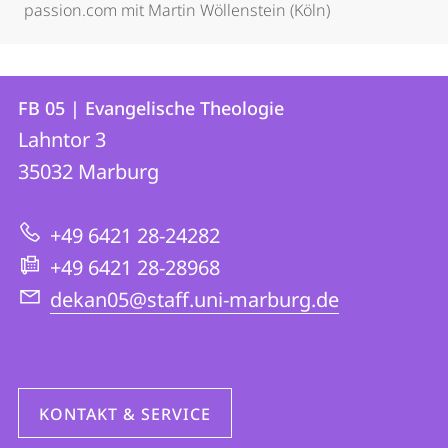
passion.com mit Martin Wöllenstein (Köln)
Kontakt
Kontaktinformationen
FB 05 | Evangelische Theologie
FB
und
Lahntor 3
05
Informationen
35032
Marburg
|
zur
Evangelische
+49 6421 28-24282
Website
Theologie
+49 6421 28-28968
dekan05@staff.uni-marburg.de
KONTAKT & SERVICE