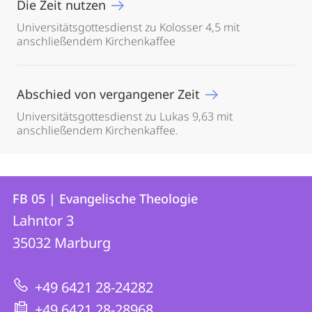
Die Zeit nutzen
Universitätsgottesdienst zu Kolosser 4,5 mit
anschließendem Kirchenkaffee
Abschied von vergangener Zeit
Universitätsgottesdienst zu Lukas 9,63 mit
anschließendem Kirchenkaffee.
Kontakt
Kontaktinformationen
FB 05 | Evangelische Theologie
FB
und
Lahntor 3
05
Informationen
35032
Marburg
|
zur
Evangelische
+49 6421 28-24282
Website
Theologie
+49 6421 28-28968