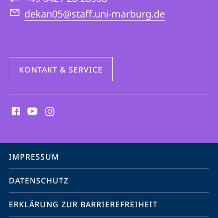
dekan05@staff.uni-marburg.de
KONTAKT & SERVICE
Social
Media
Kontakte
Service-
IMPRESSUM
Navigation
DATENSCHUTZ
ERKLÄRUNG ZUR BARRIEREFREIHEIT