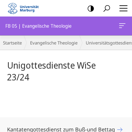
Mobile-
Navigation
FB 05 | Evangelische Theologie
Hauptinhalt
Breadcrumb-
Startseite
Evangelische Theologie
Universitätsgottesdien
Navigation
Unigottesdienste WiSe
23/24
Kantatengottesdienst zum Buß-und Bettag