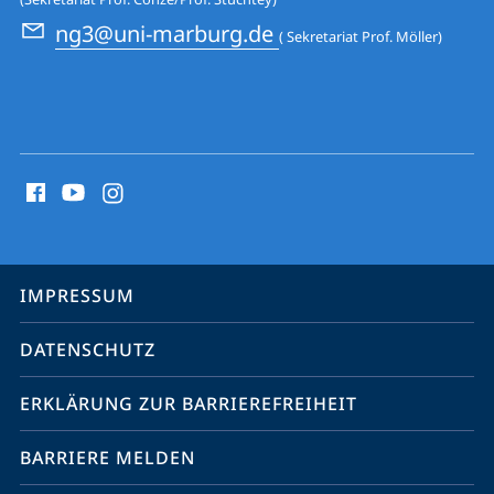
ng3@uni-marburg.de
( Sekretariat Prof. Möller)
Social
Media
Kontakte
Service-
IMPRESSUM
Navigation
DATENSCHUTZ
ERKLÄRUNG ZUR BARRIEREFREIHEIT
BARRIERE MELDEN