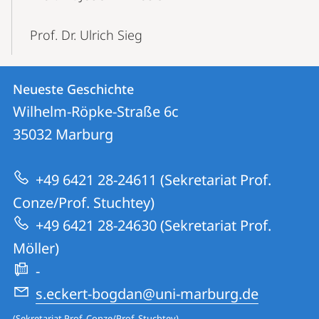
Prof. Dr. Ulrich Sieg
Kontakt
Kontaktinformationen
Neueste Geschichte
Neueste
und
Wilhelm-Röpke-Straße 6c
Geschichte
Informationen
35032
Marburg
zur
+49 6421 28-24611 (Sekretariat Prof.
Website
Conze/Prof. Stuchtey)
+49 6421 28-24630 (Sekretariat Prof.
Möller)
-
s.eckert-bogdan@uni-marburg.de
(Sekretariat Prof. Conze/Prof. Stuchtey)