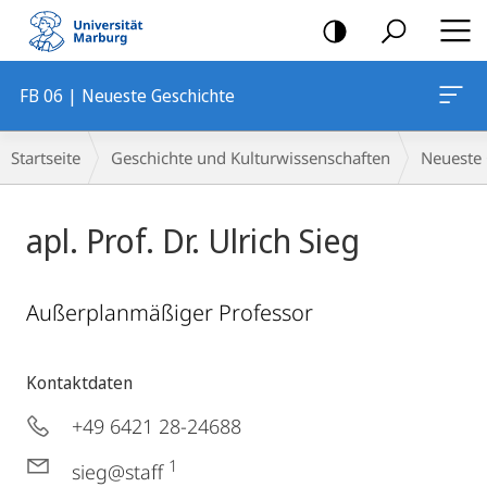
Mobile-
Navigation
FB 06 | Neueste Geschichte
Breadcrumb-
Startseite
Geschichte und Kulturwissenschaften
Neueste 
Navigation
apl. Prof. Dr. Ulrich Sieg
Außerplanmäßiger Professor
Kontaktdaten
+49 6421 28-24688
1
sieg@staff