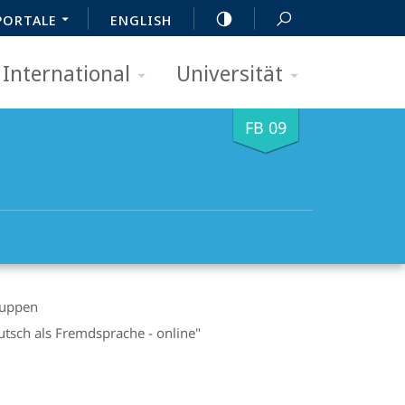
PORTALE
ENGLISH
International
Universität
FB 09
ruppen
tsch als Fremdsprache - online"