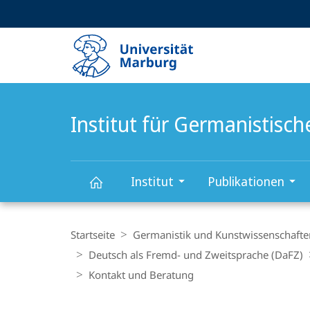
Service-
HIGH-CONTRAST VERSION
SUCHE UND SUCHERGEBNIS
Navigation
Haupt-
Navigation
Institut für Germanistisc
Institut
Publikationen
Institut
Breadcrumb-
Navigation
Startseite
Germanistik und Kunstwissenschafte
für
Deutsch als Fremd- und Zweitsprache (DaFZ)
Kontakt und Beratung
Germanistische
Content-