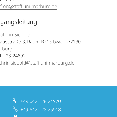
f-on@staff.uni-marburg.de
ngangsleitung
Kathrin Siebold
ausstraße 3, Raum B213 bzw. +2/2130
rburg
21 - 28-24892
thrin.siebold@staff.uni-marburg.de
+49 6421 28 24970
+49 6421 28 25918