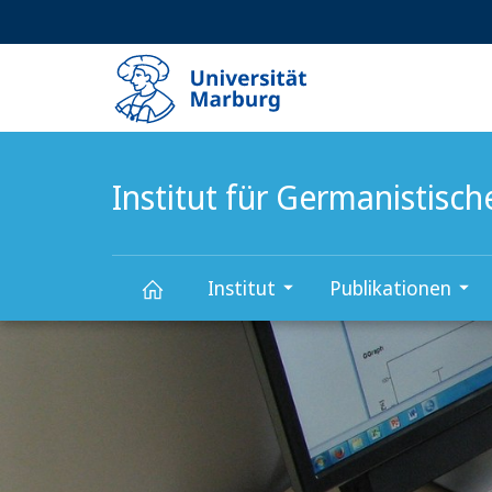
Service-
HIGH-CONTRAST VERSION
SUCHE UND SUCHERGEBNIS
Navigation
Haupt-
Navigation
Institut für Germanistisc
Institut
Publikationen
Hauptinhalt
Institut
für
Germanistische