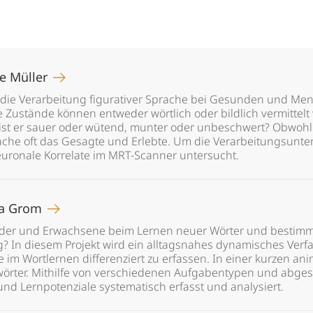
e Müller
 die Verarbeitung figurativer Sprache bei Gesunden und Me
Zustände können entweder wörtlich oder bildlich vermittelt 
 ist er sauer oder wütend, munter oder unbeschwert? Obwohl 
Sprache oft das Gesagte und Erlebte. Um die Verarbeitungsunt
ronale Korrelate im MRT-Scanner untersucht.
ra Grom
nder und Erwachsene beim Lernen neuer Wörter und bestimm
lg? In diesem Projekt wird ein alltagsnahes dynamisches Verf
e im Wortlernen differenziert zu erfassen. In einer kurzen an
rter. Mithilfe von verschiedenen Aufgabentypen und abges
und Lernpotenziale systematisch erfasst und analysiert.