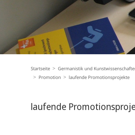
Sprachwissenschaft
Breadcrumb-
Navigation
Startseite
Germanistik und Kunstwissenschafte
Promotion
laufende Promotionsprojekte
laufende Promotionsproj