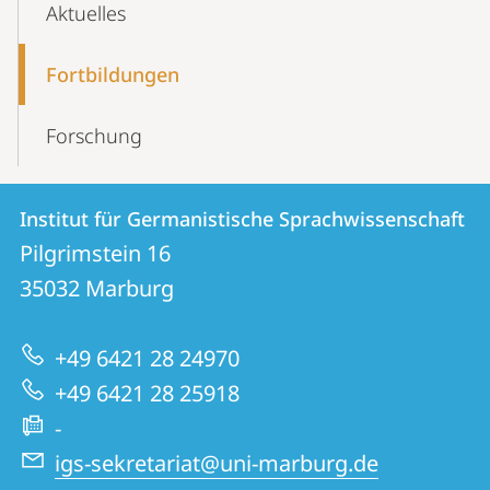
Aktuelles
Fortbildungen
Forschung
Kontakt
Kontaktinformationen
Institut für Germanistische Sprachwissenschaft
Institut
und
Pilgrimstein 16
für
Informationen
35032
Marburg
Germanistische
zur
Sprachwissenschaft
+49 6421 28 24970
Website
+49 6421 28 25918
-
igs-sekretariat@uni-marburg.de