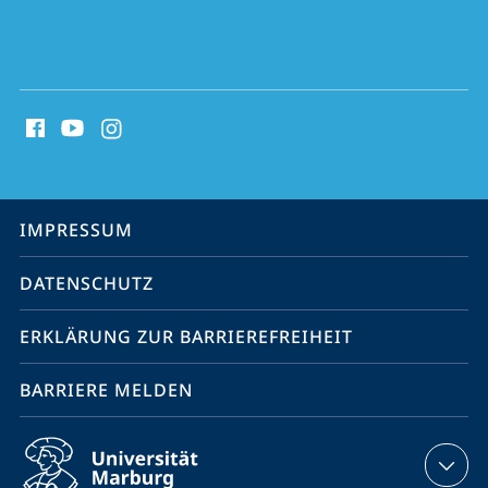
Social
Media
Kontakte
Service-
IMPRESSUM
Navigation
DATENSCHUTZ
ERKLÄRUNG ZUR BARRIEREFREIHEIT
BARRIERE MELDEN