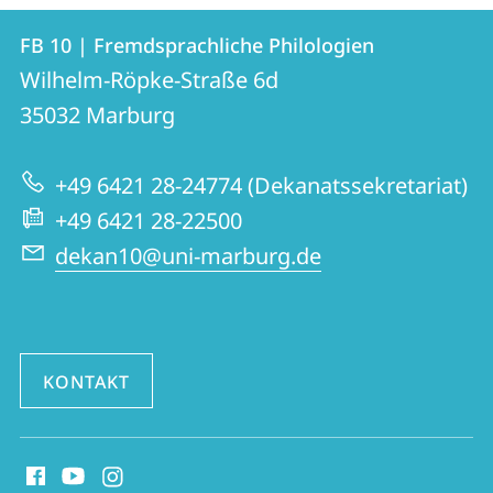
Kontakt
Kontaktinformationen
FB 10 | Fremdsprachliche Philologien
FB
und
Wilhelm-Röpke-Straße 6d
10
Informationen
35032
Marburg
|
zur
Fremdsprachliche
+49 6421 28-24774 (Dekanatssekretariat)
Website
Philologien
+49 6421 28-22500
dekan10@uni-marburg.de
KONTAKT
Social
Media