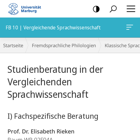
Mobile-
Navigation
FB 10 | Vergleichende Sprachwissenschaft
Breadcrumb-
Startseite
Fremdsprachliche Philologien
Klassische Spra
Navigation
Hauptinhalt
Studienberatung in der
Vergleichenden
Sprachwissenschaft
I) Fachspezifische Beratung
Prof. Dr. Elisabeth Rieken
Raum WR 02F04A