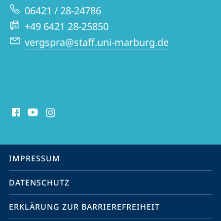
zur
06421 / 28-24786
Website
+49 6421 28-25850
vergspra@staff.uni-marburg.de
Social
Media
Kontakte
Service-
IMPRESSUM
Navigation
DATENSCHUTZ
ERKLÄRUNG ZUR BARRIEREFREIHEIT