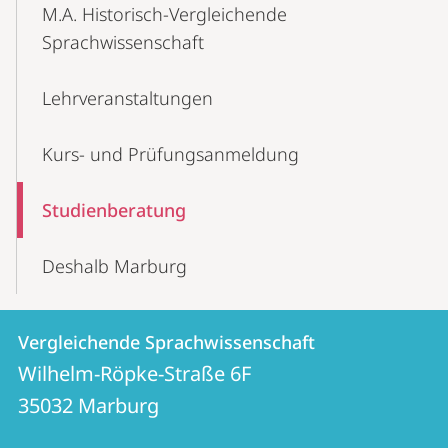
M.A. Historisch-Vergleichende
Sprachwissenschaft
Lehr­veranstaltungen
Kurs- und Prüfungsanmeldung
Studienberatung
Deshalb Marburg
Kontakt
Kontaktinformationen
Vergleichende Sprachwissenschaft
Vergleichende
und
Wilhelm-Röpke-Straße 6F
Sprachwissenschaft
Informationen
35032
Marburg